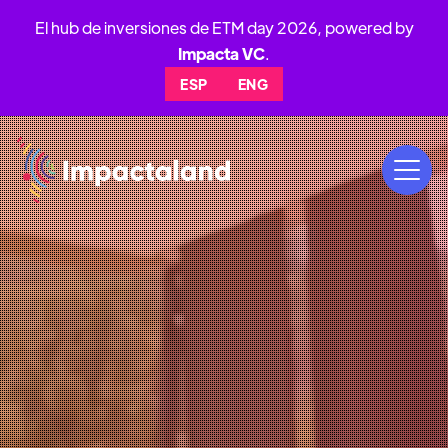
El hub de inversiones de ETM day 2026, powered by
Impacta VC
.
ESP
ENG
19
AL
21
NOV
2026
PARQUE BICENTENARIO,VITACURA,
SANTIAGO DE CHILE 🇨🇱
ideas y el