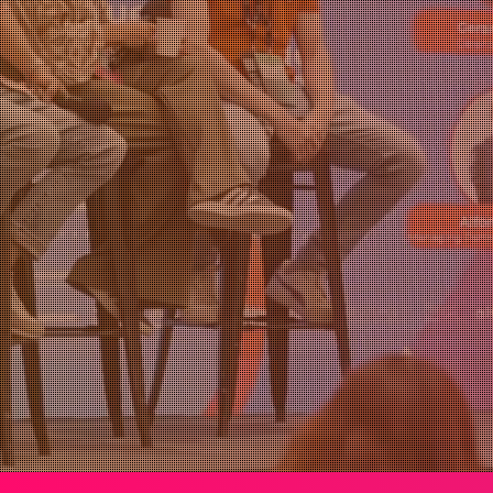
mundo
NOV
2026
¡Quiero ser parte!