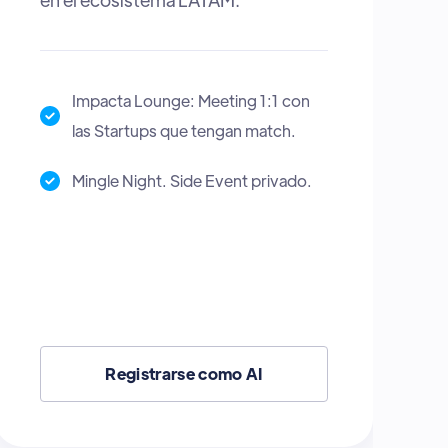
Impacta Matchmaker: Herramienta
para hacer match con los
inversionistas.
Espacio para dar y recibir Talleres y
Charlas en el Escenario Impactland.
Zona Cowork para Work & Mingle
durante el evento.
Registrarse como Startup