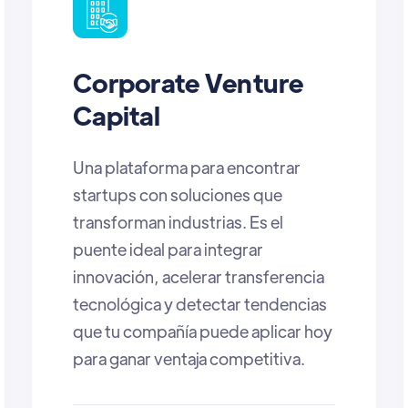
Angel Investors
Impactaland es una oportunidad
única para angel investors: un
espacio donde descubrir startups
con alto potencial, conectar con
VCs y otros inversionistas para
coinvertir, y acceder a instancias
exclusivas de networking que
permiten generar relaciones
estratégicas y detectar
oportunidades reales de inversión
en el ecosistema LATAM.