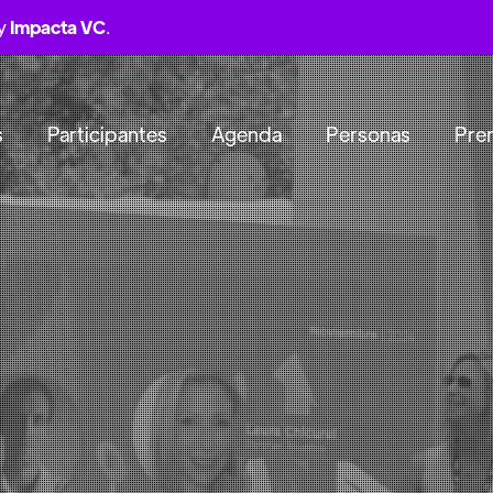
by
Impacta VC
.
s
Participantes
Agenda
Personas
Pre
NTENARIO,VITACURA, SANTIAGO DE 
ideas y el capital
transforma