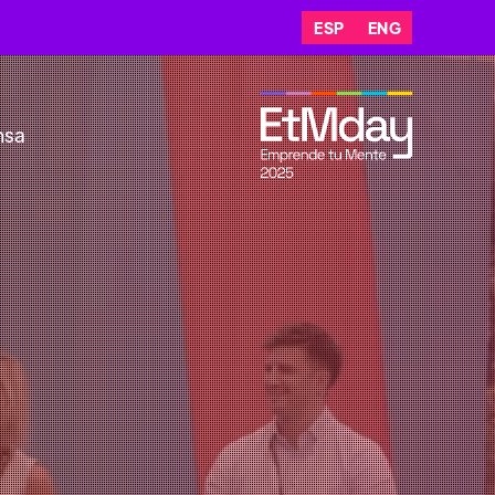
ESP
ENG
nsa
CHILE 🇨🇱
r el