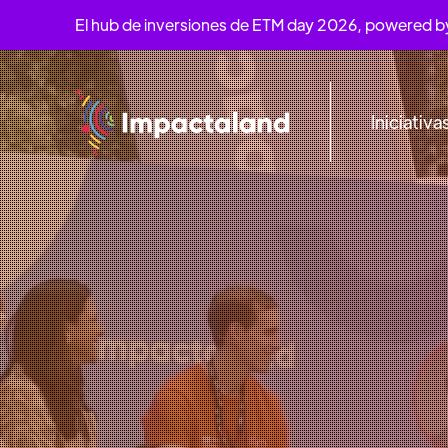
El hub de inversiones de ETM day 2026, powered 
Iniciativa
PARQUE BICE
19
AL
21