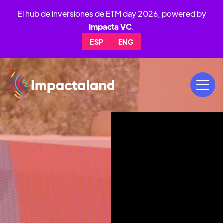
El hub de inversiones de ETM day 2026, powered by
Impacta VC
.
ESP
ENG
19
AL
21
NOV
2026
PARQUE BICENTENARIO,VITACURA,
SANTIAGO DE CHILE 🇨🇱
ideas y el