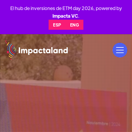
El hub de inversiones de ETM day 2026, powered by
Impacta VC
.
ESP
ENG
19
AL
21
NOV
2026
PARQUE BICENTENARIO,VITACURA,
SANTIAGO DE CHILE 🇨🇱
ideas y el