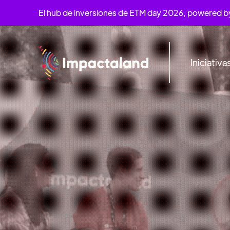
El hub de inversiones de ETM day 2026, powered 
Iniciativa
PARQUE BICE
19
AL
21