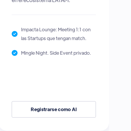
Impacta Matchmaker: Herramienta
para hacer match con los
inversionistas.
Espacio para dar y recibir Talleres y
Charlas en el Escenario Impactland.
Zona Cowork para Work & Mingle
durante el evento.
Registrarse como Startup