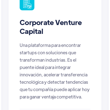
Angel Investors
Impactaland es una oportunidad
única para angel investors: un
espacio donde descubrir startups
con alto potencial, conectar con
VCs y otros inversionistas para
coinvertir, y acceder a instancias
exclusivas de networking que
permiten generar relaciones
estratégicas y detectar
oportunidades reales de inversión
en el ecosistema LATAM.