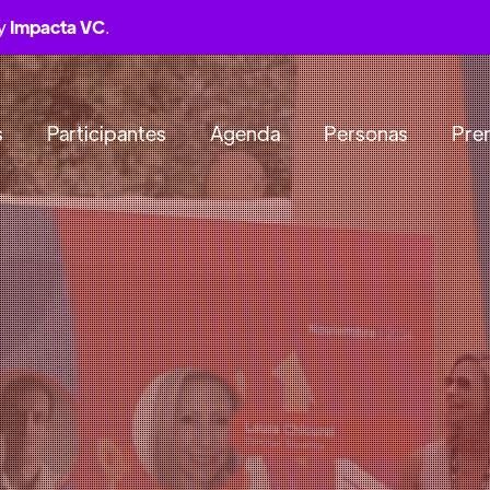
by
Impacta VC
.
s
Participantes
Agenda
Personas
Pre
NTENARIO,VITACURA, SANTIAGO DE 
ideas y el capital
transforma