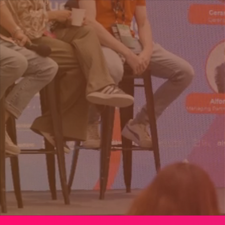
mundo
NOV
2026
¡Quiero ser parte!