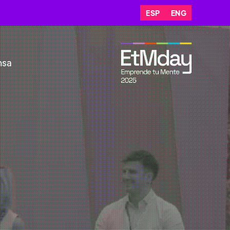
ESP
ENG
nsa
CHILE 🇨🇱
r el