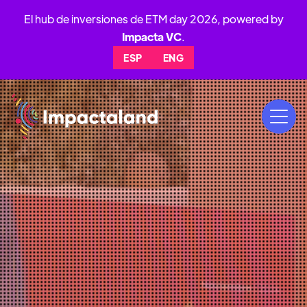
El hub de inversiones de ETM day 2026, powered by
Impacta VC
.
ESP
ENG
19
AL
21
NOV
2026
PARQUE BICENTENARIO,VITACURA,
SANTIAGO DE CHILE 🇨🇱
ideas y el