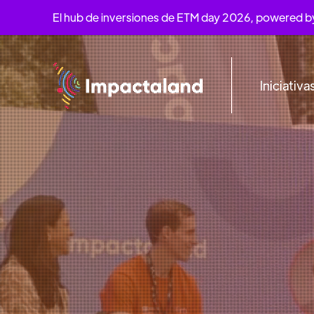
El hub de inversiones de ETM day 2026, powered 
Iniciativa
PARQUE BICE
19
AL
21