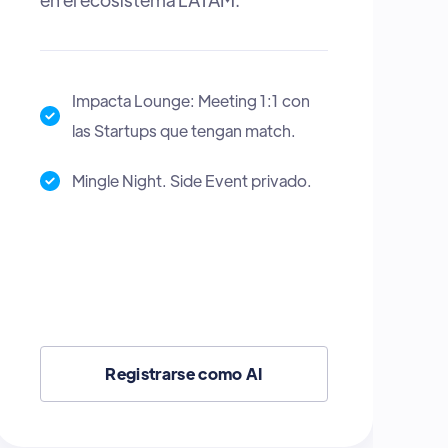
Impacta Matchmaker: Herramienta
para hacer match con los
inversionistas.
Espacio para dar y recibir Talleres y
Charlas en el Escenario Impactland.
Zona Cowork para Work & Mingle
durante el evento.
Registrarse como Startup