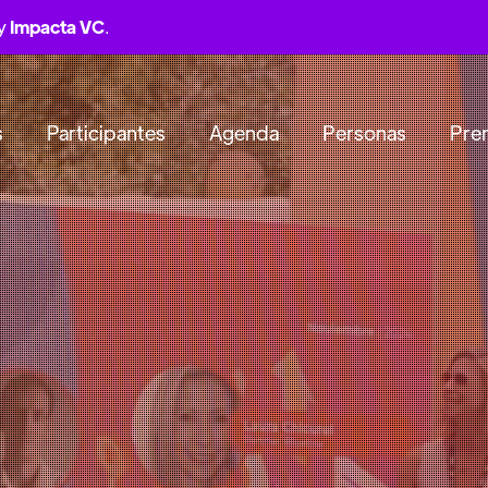
by
Impacta VC
.
s
Participantes
Agenda
Personas
Pre
NTENARIO,VITACURA, SANTIAGO DE 
ideas y el capital
transforma