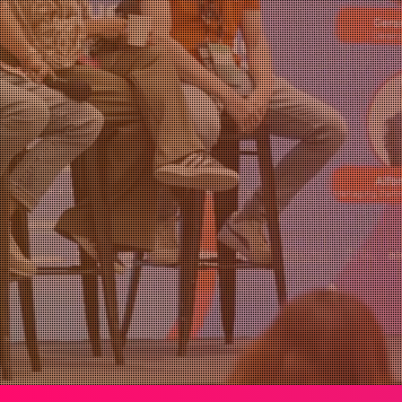
mundo
NOV
2026
¡Quiero ser parte!