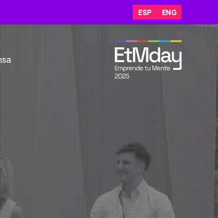
ESP
ENG
nsa
CHILE 🇨🇱
r el