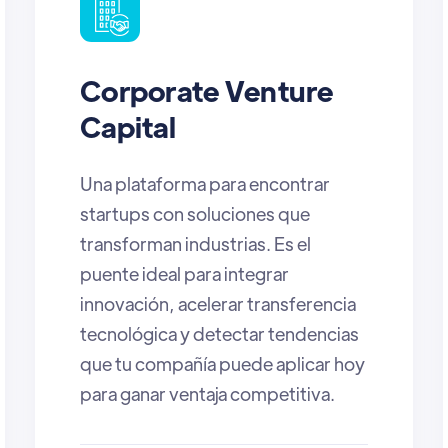
Angel Investors
Impactaland es una oportunidad
única para angel investors: un
espacio donde descubrir startups
con alto potencial, conectar con
VCs y otros inversionistas para
coinvertir, y acceder a instancias
exclusivas de networking que
permiten generar relaciones
estratégicas y detectar
oportunidades reales de inversión
en el ecosistema LATAM.