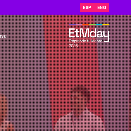
ESP
ENG
nsa
CHILE 🇨🇱
r el