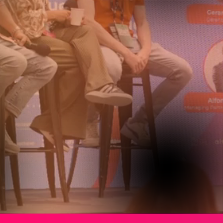
mundo
NOV
2026
¡Quiero ser parte!