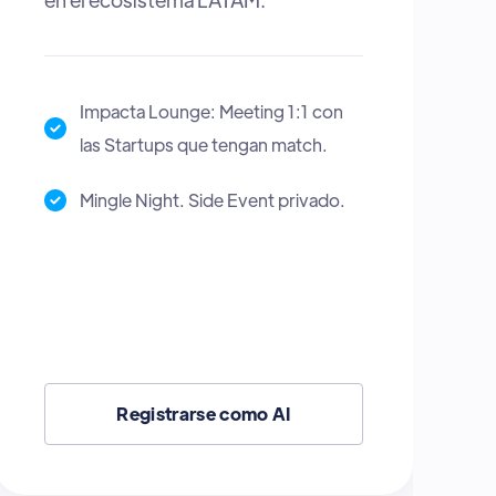
Impacta Matchmaker: Herramienta
para hacer match con los
inversionistas.
Espacio para dar y recibir Talleres y
Charlas en el Escenario Impactland.
Zona Cowork para Work & Mingle
durante el evento.
Registrarse como Startup