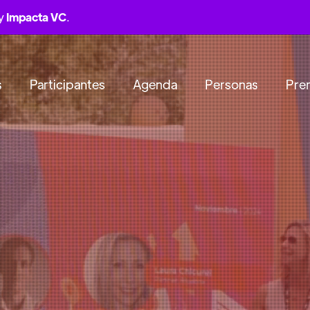
by
Impacta VC
.
s
Participantes
Agenda
Personas
Pre
NTENARIO,VITACURA, SANTIAGO DE 
ideas y el capital
transforma