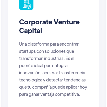
Angel Investors
Impactaland es una oportunidad
única para angel investors: un
espacio donde descubrir startups
con alto potencial, conectar con
VCs y otros inversionistas para
coinvertir, y acceder a instancias
exclusivas de networking que
permiten generar relaciones
estratégicas y detectar
oportunidades reales de inversión
en el ecosistema LATAM.