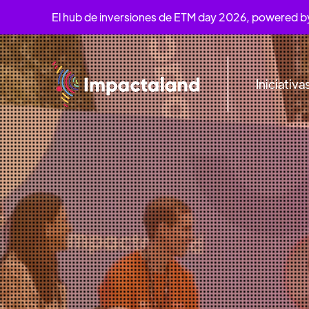
El hub de inversiones de ETM day 2026, powered 
Iniciativa
PARQUE BICE
19
AL
21