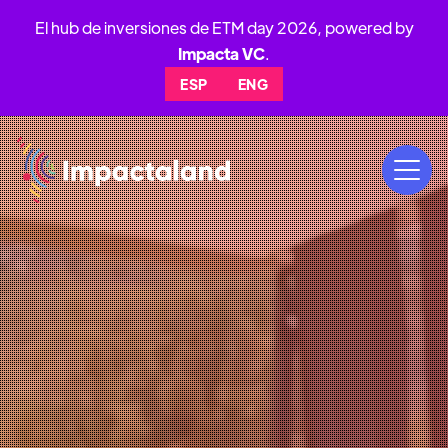
El hub de inversiones de ETM day 2026, powered by
Impacta VC
.
ESP
ENG
19
AL
21
NOV
2026
PARQUE BICENTENARIO,VITACURA,
SANTIAGO DE CHILE 🇨🇱
ideas y el